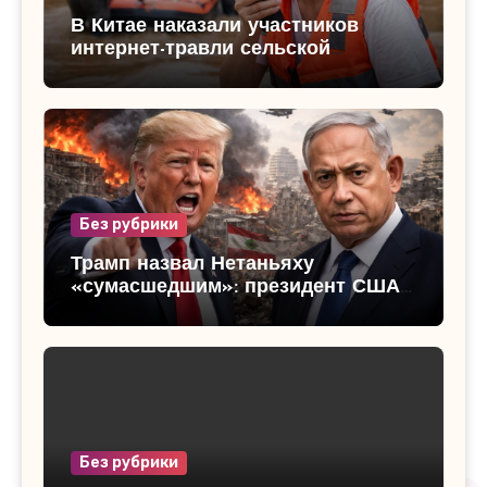
В Китае наказали участников
интернет-травли сельской
чиновницы: скандал вокруг
«золотых серег» во время
спасения от наводнения
Без рубрики
Трамп назвал Нетаньяху
«сумасшедшим»: президент США
резко раскритиковал эскалацию
конфликта Израиля и Ливана
Без рубрики