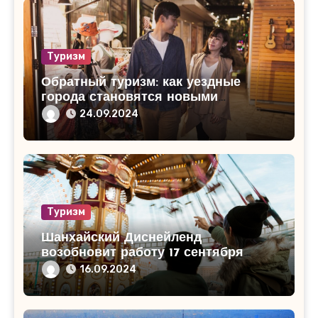
Туризм
Обратный туризм: как уездные
города становятся новыми
туристическими точками роста
24.09.2024
Туризм
Шанхайский Диснейленд
возобновит работу 17 сентября
после тайфуна “Бебинка”
16.09.2024