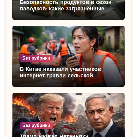
Безопасность продуктов в сезон
паводков: какие загрязнённые
продукты категорически нельзя
употреблять и как защитить
семью
Без рубрики
В Китае наказали участников
интернет-травли сельской
чиновницы: скандал вокруг
«золотых серег» во время
спасения от наводнения
Без рубрики
Трамп назвал Нетаньяху