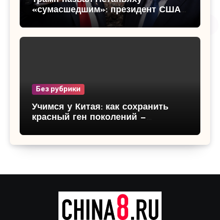
«сумасшедшим»: президент США
резко раскритиковал эскалацию
конфликта Израиля и Ливана
Без рубрики
Учимся у Китая: как сохранить
красный ген поколений —
патриотическое воспитание детей,
традиции и ценности будущего