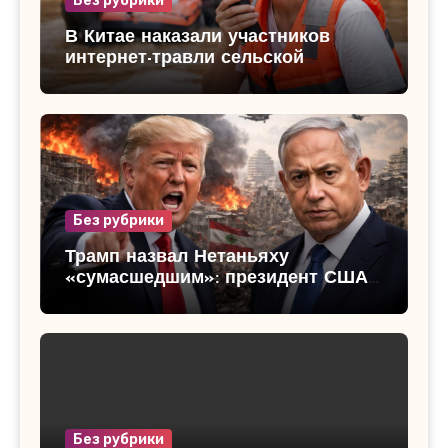
Без рубрики
В Китае наказали участников
интернет-травли сельской
чиновницы: скандал вокруг
«золотых серег» во время
спасения от наводнения
Без рубрики
Трамп назвал Нетаньяху
«сумасшедшим»: президент США
резко раскритиковал эскалацию
конфликта Израиля и Ливана
Без рубрики